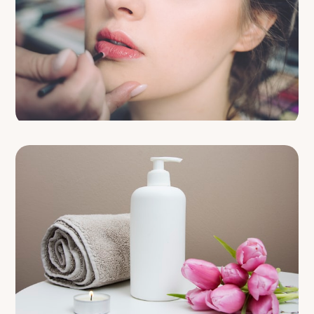
89 €
MAKE-UP
Bridal & Event
AB
79 €