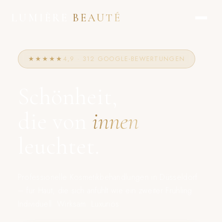
LUMIÈRE
BEAUTÉ
★★★★★
4,9 · 312 GOOGLE-BEWERTUNGEN
Schönheit,
die von
innen
leuchtet.
Professionelle Kosmetikbehandlungen in Düsseldorf
– für Haut, die sich anfühlt wie ein zweiter Frühling.
Individuell. Wirksam. Luxuriös.