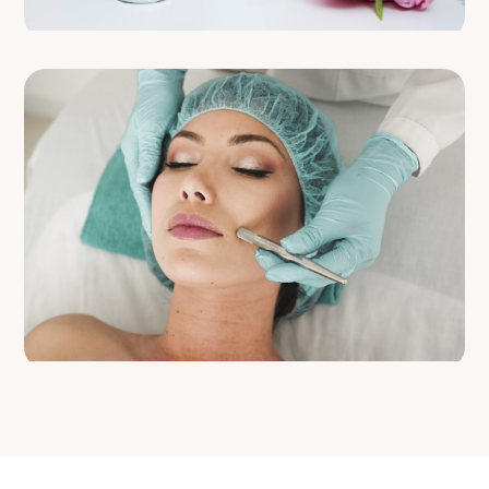
EXFOLIATION
Gold Peel
AB
69 €
WELLNESS
Lymphdrainage
AB