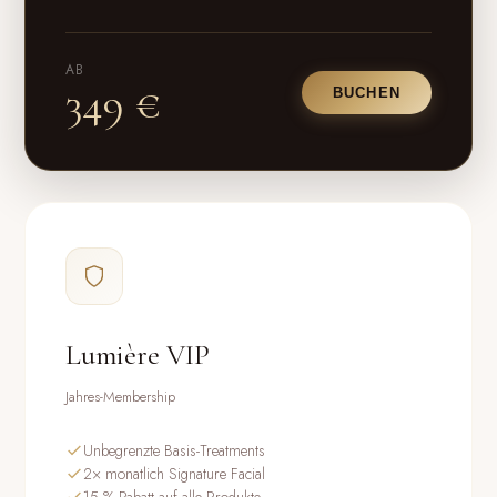
AB
349 €
BUCHEN
Lumière VIP
Jahres-Membership
Unbegrenzte Basis-Treatments
2× monatlich Signature Facial