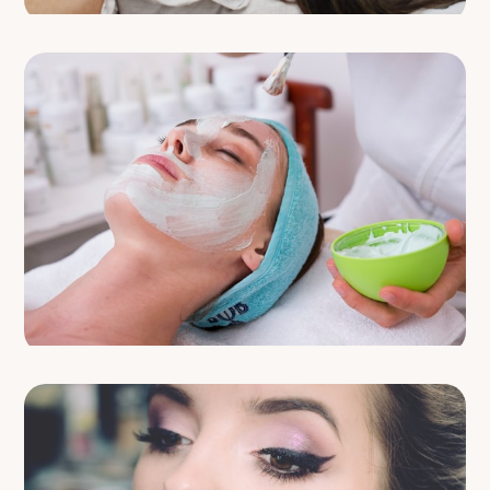
BESTSELLER
Signature Facial
AB
119 €
ANTI-AGING
Collagen Boost
AB